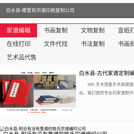
白水县-当代年轻艺术家可以通过什么路径推广自己的作品?
白水县-哪里有宗谱印刷复制公司
白水县-艺术品代售平台哪家好？
家谱编辑
书画复制
文物复制
宣纸
在线打印
文件代找
书法复制
书画
艺术品代售
白水县-古代家谱定制
​365 艺术馆是艺术商
台。我们提供专业的家谱制作
老家谱代找服务。站内收录了来自