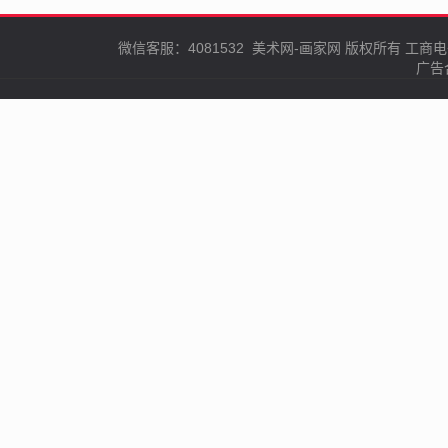
微信客服：4081532
美术网-画家网
版权所有
工商电
广告