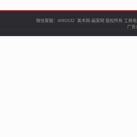
微信客服：4081532
美术网-画家网
版权所有
工商电
广告