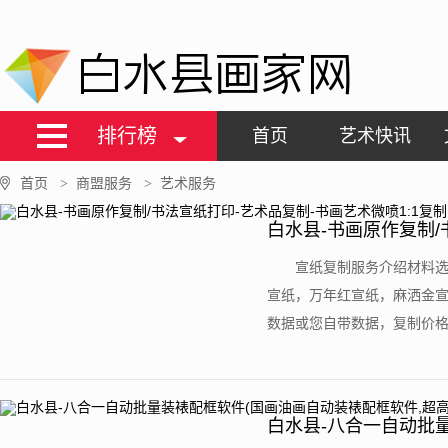
白水县画家网
排行榜
首页
艺术快讯
首页
商盟服务
艺术服务
>
>
白水县-书画原作复制/
制
宣纸复制服务介绍材料
宣纸，万年红宣纸，麻洒金
数据或您自带数据，复制价格：首张低
白水县-八合一自动批
高效！)