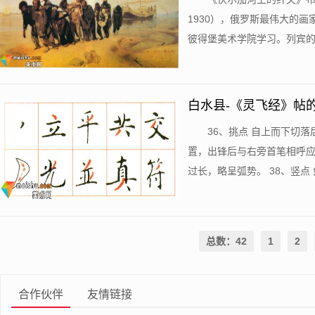
1930），俄罗斯最伟大的
彼得堡美术学院学习。列宾的作
白水县-《灵飞经》帖
36、挑点 自上而下切
置，出锋后与右旁首笔相呼应
过长，略呈弧势。 38、竖点 
总数：42
1
2
合作伙伴
友情链接