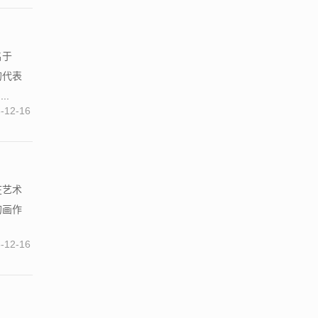
名于
的代表
..
-12-16
在艺术
的画作
-12-16