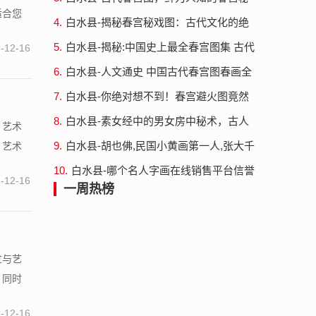
迎？
适合您
戏图春画秘谱大观
4.
白水县-揭秘春宫秘戏图：古代文化的绝
世之作
5.
白水县-揭秘:中国史上最全春宫图集 古代
-12-16
性启蒙之物春画全集秘戏图
6.
白水县-人文通史 中国古代春宫图春画全
集秘戏图
7.
白水县-你绝对想不到！春宫避火图竟然
可以保护家宅平安！
8.
白水县-素女经中的男女房中秘术，古人
？艺术
对姿势的掌握令人惊叹
9.
白水县-胡也佛,民国小黄画第一人,张大千
，艺术
都自愧不如
10.
白水县-哪个名人字画在线销售平台信誉
-12-16
最高、口碑最好？
一周热榜
过与艺
，同时
-12-16