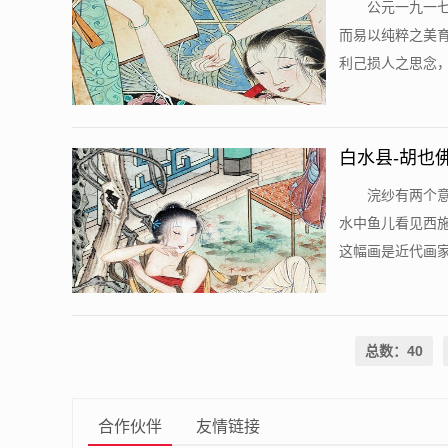
公元一九一
而易以纯粹之美
利己损人之思念，
白水县-胡也
辙
浣纱有两个
水中鱼儿看见西施
这幅画是近代画家
总数：40
合作伙伴
友情链接