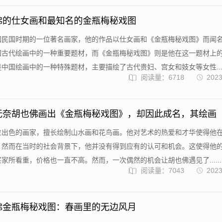
佛的仕女画和最知名的金瓶梅秘戏图
国民国时期的一位著名画家，他的作品以仕女画和《金瓶梅秘戏图》而闻
国古代绘画中的一种重要题材，而《金瓶梅秘戏图》则是他在这一题材上
中国绘画中的一种特殊题材，主要描绘了古代贵妇、宫女和妓女等女性....
阅读量：6718
2023
无奈胡也佛画出《金瓶梅秘戏图》，却因此成名，其绘画
位出色的画家，擅长绘制山水画和花鸟画。他对艺术的热爱和才华使得他
，然而在当时的社会背景下，他并没有得到应有的认可和机会。这使得他
家所看重，价格也一直不高。然而，一次偶然的机会让胡也佛遇见了......
阅读量：7043
2023
佛金瓶梅秘戏图：春画里的无边风月