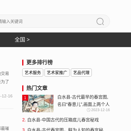
全国 >
更多排行榜
艺术服务
艺术家推广
艺品代理
地交易
是为了
热门文章
-12-16
白水县-古代最早的春宫图,
1
名曰“春意儿”,画面上两个人
2023-12-16
都不得了春画全集秘戏图
2.
白水县-中国古代的压箱底儿春宫秘戏
图，具体有什么功效，为什么这么受欢
那最璀
3.
白水县-古代春宫图，鲜为人知的春宫秘