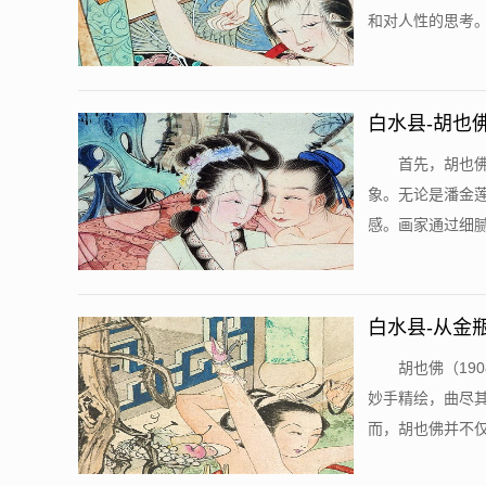
和对人性的思考。
白水县-胡也
首先，胡也
象。无论是潘金
感。画家通过细腻
白水县-从金
胡也佛（19
妙手精绘，曲尽
而，胡也佛并不仅