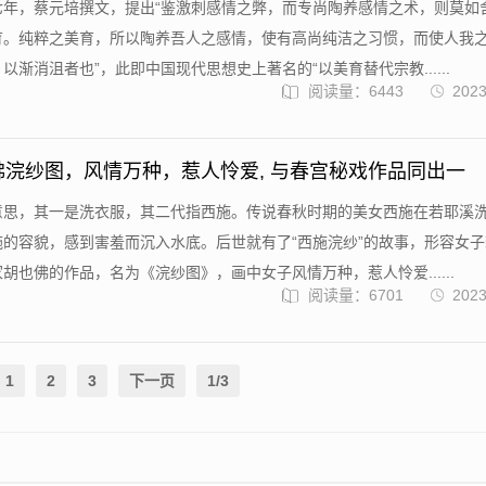
七年，蔡元培撰文，提出“鉴激刺感情之弊，而专尚陶养感情之术，则莫如
育。纯粹之美育，所以陶养吾人之感情，使有高尚纯洁之习惯，而使人我
以渐消沮者也”，此即中国现代思想史上著名的“以美育替代宗教......
阅读量：6443
2023
佛浣纱图，风情万种，惹人怜爱, 与春宫秘戏作品同出一
意思，其一是洗衣服，其二代指西施。传说春秋时期的美女西施在若耶溪
的容貌，感到害羞而沉入水底。后世就有了“西施浣纱”的故事，形容女
胡也佛的作品，名为《浣纱图》，画中女子风情万种，惹人怜爱......
阅读量：6701
2023
1
2
3
下一页
1/3