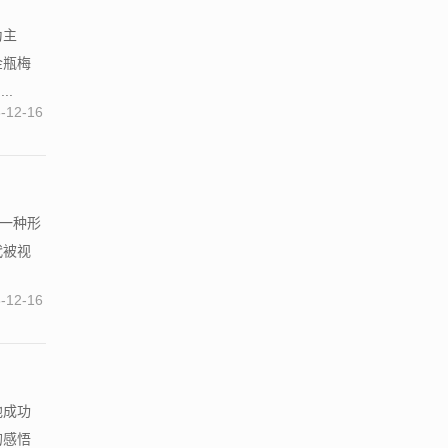
为主
金瓶梅
..
-12-16
的一种形
代被视
-12-16
他成功
的感悟