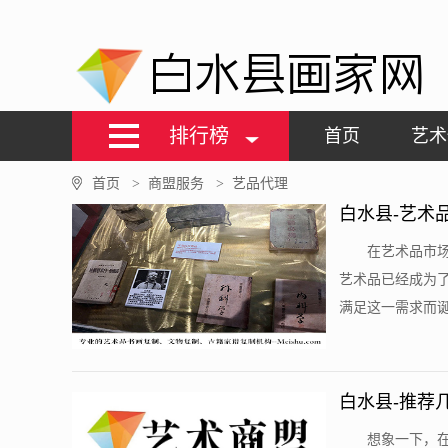
白水县画家网
排行榜
首页
艺术
首页
商盟服务
艺品代理
>
>
白水县-艺术
在艺术品市
艺术品已经成为
满足这一需求而诞
白水县-推荐
想象一下，