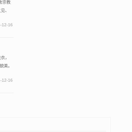
舍宗教
之见、
-12-16
洗衣，
子貌美。
-12-16