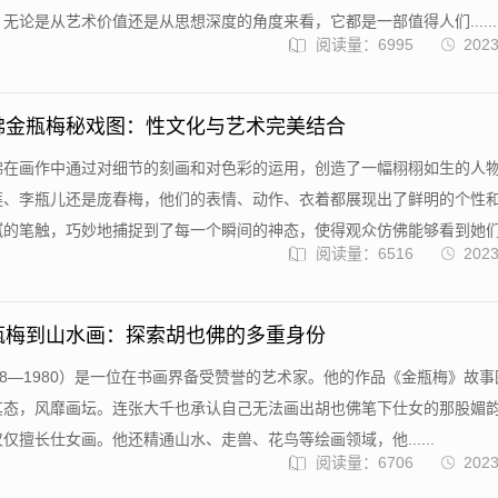
无论是从艺术价值还是从思想深度的角度来看，它都是一部值得人们......
阅读量：6995
2023
佛金瓶梅秘戏图：性文化与艺术完美结合
佛在画作中通过对细节的刻画和对色彩的运用，创造了一幅栩栩如生的人
莲、李瓶儿还是庞春梅，他们的表情、动作、衣着都展现出了鲜明的个性
的笔触，巧妙地捕捉到了每一个瞬间的神态，使得观众仿佛能够看到她们...
阅读量：6516
2023
瓶梅到山水画：探索胡也佛的多重身份
08—1980）是一位在书画界备受赞誉的艺术家。他的作品《金瓶梅》故
其态，风靡画坛。连张大千也承认自己无法画出胡也佛笔下仕女的那股媚
仅擅长仕女画。他还精通山水、走兽、花鸟等绘画领域，他......
阅读量：6706
2023