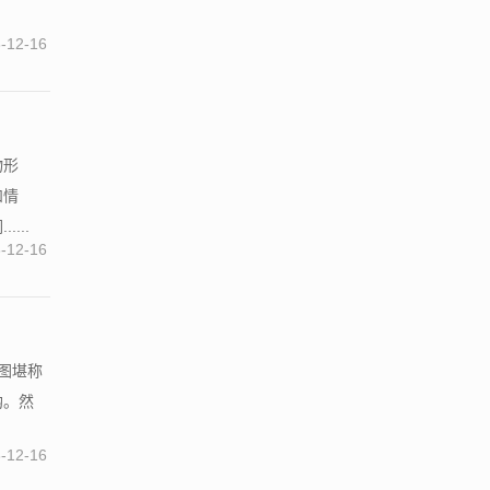
-12-16
物形
和情
...
-12-16
事图堪称
韵。然
-12-16