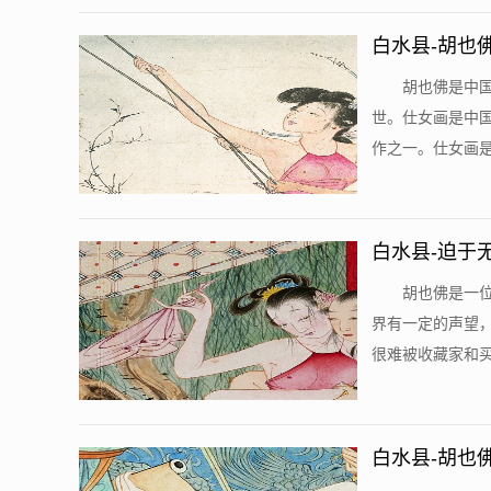
白水县-胡也
胡也佛是中
世。仕女画是中
作之一。仕女画是
白水县-迫于
价值不可估量
胡也佛是一
界有一定的声望
很难被收藏家和买
白水县-胡也