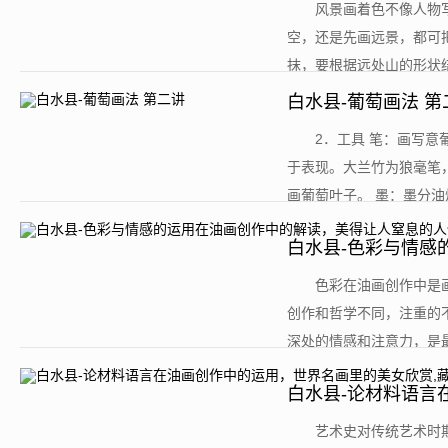
​风景画着色不像人
空，还是先画远景，都可
抹，要根据远处山的形状结
白水县-葡萄画法 第
​2．工具 笔：画
于表现。大兰竹为狼毫笔
画葡萄叶子。 墨：墨分油烟
白水县-色彩与情感
油画欣赏
​色彩在油画创作中
创作和哲学不同，注重的
深处的情感和注意力，是最
白水县-论材料语言
不住的性感
​艺术史对传统艺术