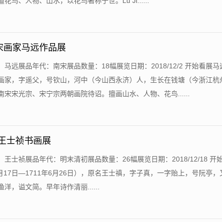
花鸟、人物、山水，以花鸟著称于世。Lu Ji......
宋画家马远作品展
：马远展品年代：南宋展品数量：18幅展览日期：2018/12/2 开始看展
画家，字遥父，号钦山，河中（今山西永济）人，生长在钱塘（今浙江杭
宋宋光宗、宋宁宗两朝画院待诏。擅画山水、人物、花鸟......
-王士祯书画展
：王士祯展品年代：明末清初展品数量：26幅展览日期：2018/12/18 开
9月17日—1711年6月26日），原名王士禛，字子真，一字贻上，号阮亭
洋，谥文简。早年诗作清丽......