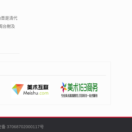
杨晋是清代
阁台榭及
 37068702000117号