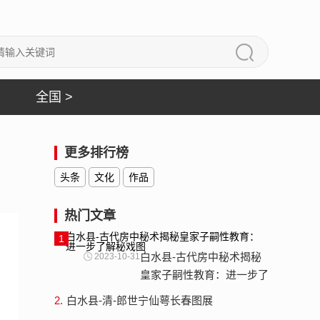
全国 >
更多排行榜
头条
文化
作品
热门文章
1
白水县-古代房中秘术揭秘
2023-10-31
皇家子嗣性教育：进一步了
解秘戏图
2.
白水县-清-郎世宁仙萼长春图展