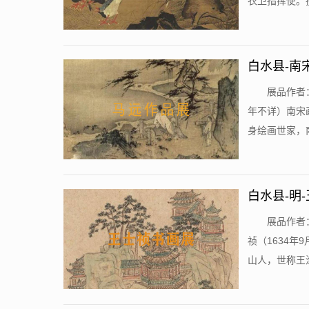
衣卫指挥使。擅
白水县-南
​展品作者
年不详）南宋
身绘画世家，南
白水县-明
​展品作者
祯（1634年
山人，世称王渔