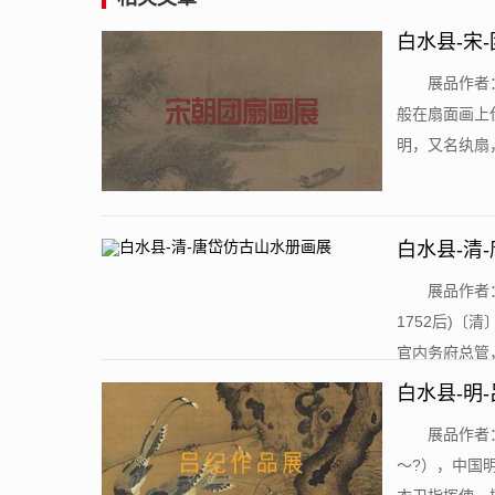
白水县-宋-
​展品作者
般在扇面画上
明，又名纨扇，
白水县-清
​展品作者
1752后)
官内务府总管，
白水县-明
​展品作者
～?），中国