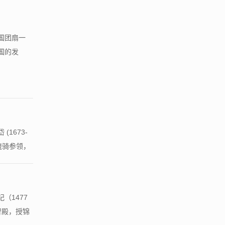
中国团扇一
国的发
1673-
骁骑参领，
（1477
智殿，授锦