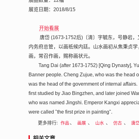
展品数量：12幅
展览日期：2018/8/15
开始看展
唐岱 (1673-1752后)〔清〕字毓东，
内务府总管，以画祗候内廷。山水画初从焦秉贞学
画，常召作画，赐称画状元。
Tang Dai (after 1673-1752) [Qing Dynasty], 
Banner people. Cheng Zujue, who was the head of
was the head of the government of internal affairs
first studied by Jiao Bingzhen, and later joined
who was named Jingshi. Emperor Kangxi appreciate
were called "the first prize in painting".
更多排行:
、
、
、
、
作品
画展
山水
仿古
唐
相关文章