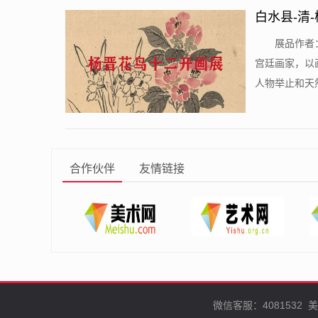
白水县-清
​展品作者
宫廷画家，以
人物举止和天然
合作伙伴
友情链接
微信客服：4081532
美