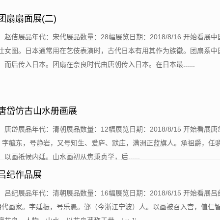
团扇扇面展(二)
：赵佶展品年代：宋代展品数量：28幅展览日期：2018/8/16 开始看展
仕女图。日本通常用在艺伎表演时，古代日本有用其作为族徽。团扇系中
而后传入日本。团扇在奈良时代由唐朝传入日本。在日本最......
-唐岱仿古山水册画展
：唐岱展品年代：清朝展品数量：12幅展览日期：2018/8/15 开始看展唐岱 (
〔清〕字毓东，号静岩，又号知生、爱庐、默庄，满洲正蓝旗人。承祖爵，任
以画祗候内廷。山水画初从焦秉贞学，后......
-吕纪作品展
：吕纪展品年代：清朝展品数量：16幅展览日期：2018/6/15 开始看展吕纪
明代画家。字廷振，号乐愚。鄞（今浙江宁波）人。以画被召入宫，值仁