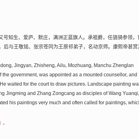
号静岩，又号知生、爱庐、默庄，满洲正蓝旗人。承祖爵，任骁骑参领，
，后与王敬铭、张宗苍同为王原祁弟子，名动京师。康熙帝甚赏
Yudong, Jingyan, Zhisheng, Ailu, Mozhuang, Manchu Zhenglan
 the government, was appointed as a mounted counsellor, and
. He waited for the court to draw pictures. Landscape painting w
 Wang Jingming and Zhang Zongcang as disciples of Wang Yuanqi
d his paintings very much and often called for paintings, whic
、
岱