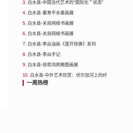
3.
白水县-中国当代艺术的“国际化＂状态”
4.
白水县-董寿平水墨画展
5.
白水县-关良网络书画展
6.
白水县-关良网络书画展
7.
白水县-李焱油画《莲开现佛》系列
8.
白水县-李焱手记
9.
白水县-徐悲鸿奔腾图画展
10.
白水县-中外艺术欣赏：伏尔加河上的纤
夫
一周热榜