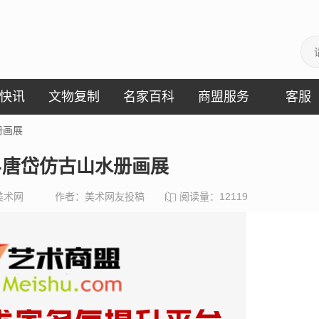
快讯
文物复制
名家百科
商盟服务
客服
册画展
-唐岱仿古山水册画展
美术网
作者：美术网友投稿
阅读量：
12119