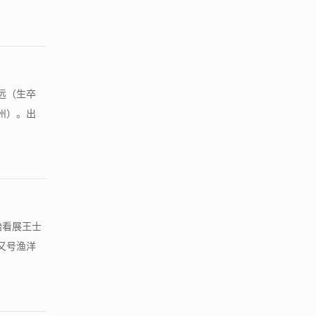
马远（生卒
州）。出
始看展王士
，又号渔洋