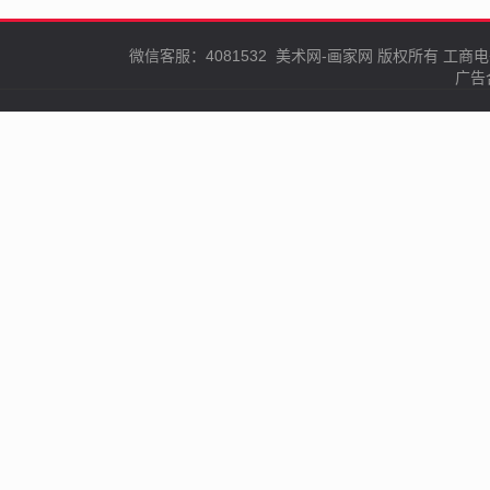
微信客服：4081532
美术网-画家网
版权所有
工商电
广告