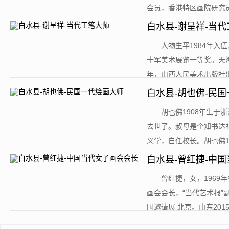
会员，香港特区画院研究员
白水县-谢呈祥-当
​人物生平1984年
十军美术展览一等奖。天
年，山西人民美术出版社出
白水县-胡也佛-民
​胡也佛1908年生
去世了。叔母是个知书达
义学，自任校长。胡也佛14
白水县-曾红捷-中
​曾红捷，女，196
画会会长，“当代艺术报”
国邀请展 北京。山东2015年1