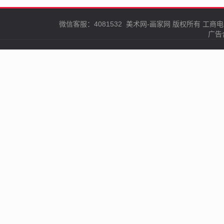
微信客服：4081532
美术网-画家网
版权所有
工商电
广告