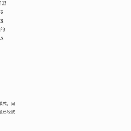
加盟
技
级
元的
以
模式，同
融已经被
..