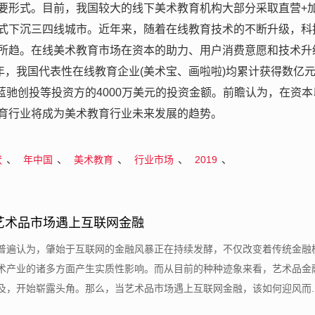
要形式。目前，我国较大的线下美术教育机构大部分采取直营+
式下沉三四线城市。近年来，随着在线教育技术的不断升级，科
所趋。在线美术教育市场在资本的助力、用户消费意愿和技术升
19年，我国代表性在线教育企业(美术宝、画啦啦)均累计获得数亿
、蓝驰创投等投资方的4000万美元的投资金额。前瞻认为，在资本
育行业将成为美术教育行业未来发展的趋势。
、
、
、
、
、
状
年中国
美术教育
行业市场
2019
艺术品市场遇上互联网金融
士普遍认为，肇始于互联网的金融风暴正在持续发酵，不仅改变着传统金融
术产业的诸多方面产生实质性影响。而从目前的种种迹象来看，艺术品金
，开始崭露头角。那么，当艺术品市场遇上互联网金融，该如何迎风而....