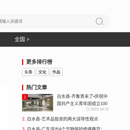
全国 >
更多排行榜
头条
文化
作品
热门文章
白水县-齐鲁青未了•庆祝中
1
国共产主义青年团成立100
2023-10-31
周年山东省青年书法篆刻作
品展...
2.
白水县-艺术品投资的两大误导性观点
3.
白水县-广东评出4个文物保护修缮典范：