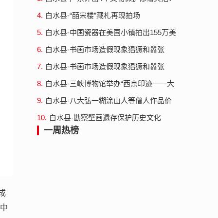
不改变原状最小干预
4.
白水县-“皕宋楼”藏札再现拍场
5.
白水县-中国瓷器在美国小镇拍出155万美
元
6.
白水县-书画市场造假现象猖獗和嚣张
7.
白水县-书画市场造假现象猖獗和嚣张
8.
白水县-三峡博物馆举办“西京印迹——大
同辽金元文物展”
9.
白水县-八大弘一糊涂山人等僧人作品价
格走高
10.
白水县-勘察壁画遗存保护历史文化
一周热榜
成
新中